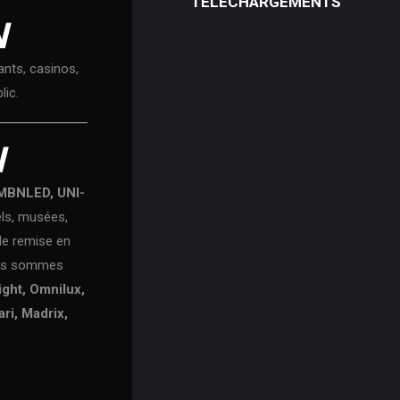
TÉLÉCHARGEMENTS
N
ants, casinos,
lic.
N
MBNLED, UNI-
els, musées,
de remise en
ous sommes
light, Omnilux,
ri, Madrix,